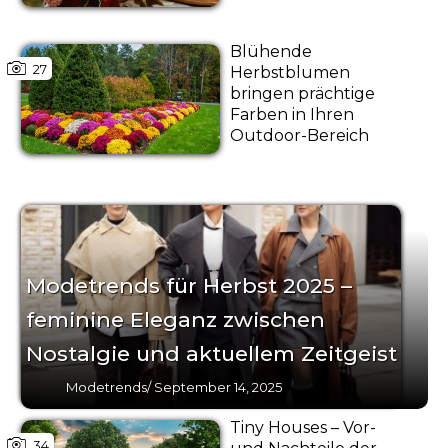
Blühende
27
Herbstblumen
bringen prächtige
Farben in Ihren
Outdoor-Bereich
Modetrends für Herbst 2025 –
feminine Eleganz zwischen
Nostalgie und aktuellem Zeitgeist
Modetrends
/
September 14, 2025
Tiny Houses – Vor-
34