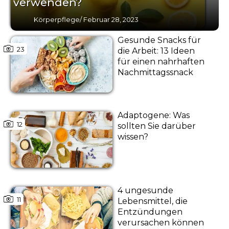
verwenden?
Körperpflege
/
Februar 28, 2023
Gesunde Snacks für
23
die Arbeit: 13 Ideen
für einen nahrhaften
Nachmittagssnack
Adaptogene: Was
12
sollten Sie darüber
wissen?
4 ungesunde
11
Lebensmittel, die
Entzündungen
verursachen können