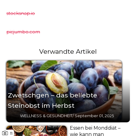
stocksnap.io
picjumbo.com
Verwandte Artikel
Zwetschgen – das beliebte
Steinobst im Herbst
WELLNESS & GESUNDHEIT
/
September 01, 2025
Essen bei Monddiät –
11
wie kann man