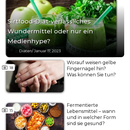
Sirtfood-Diät-verlässliches
Wundermittel oder nur ein
Medienhype?
Diäten
/
Januar 17, 2023
Worauf weisen gelbe
18
Fingernägel hin?
Was können Sie tun?
Fermentierte
15
Lebensmittel – wann
und in welcher Form
sind sie gesund?