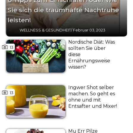
Sie sich die traumhafte Nachtruhe
leisten!
WELLNESS & GESUNDHEIT
/
Februar 03, 2023
Nordische Diät: Was
13
sollten Sie über
diese
Ernährungsweise
wissen?
Ingwer Shot selber
13
machen. So geht es
ohne und mit
Entsafter und Mixer!
Mu Err Pilze