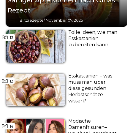
Saftiger Apfelkuchen nach Omas
Rezept
Blitzrezepte
/
November 07, 2025
Tolle Ideen, wie man
13
Esskastanien
zubereiten kann
Esskastanien – was
12
muss man über
diese gesunden
Herbstschätze
wissen?
Modische
14
Damenfrisuren–