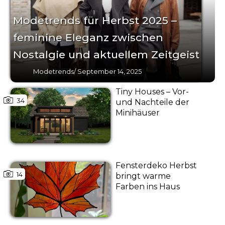
Modetrends für Herbst 2025 –
feminine Eleganz zwischen
Nostalgie und aktuellem Zeitgeist
Modetrends
/
September 14, 2025
Tiny Houses – Vor-
34
und Nachteile der
Minihäuser
Fensterdeko Herbst
14
bringt warme
Farben ins Haus