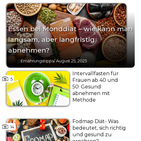
Essen bei Monddiät – wie kann man
langsam, aber langfristig
abnehmen?
Ernährungstipps
/
August 25, 2025
Intervallfasten für
5
Frauen ab 40 und
50: Gesund
abnehmen mit
Methode
Fodmap Diät- Was
14
bedeutet, sich richtig
und gesund zu