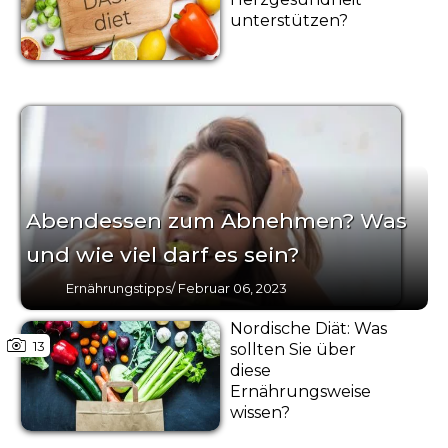
unterstützen?
Abendessen zum Abnehmen? Was
und wie viel darf es sein?
Ernährungstipps
/
Februar 06, 2023
Nordische Diät: Was
13
sollten Sie über
diese
Ernährungsweise
wissen?