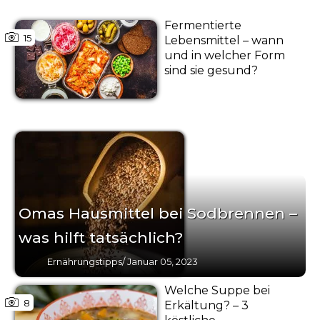
Fermentierte
15
Lebensmittel – wann
und in welcher Form
sind sie gesund?
Omas Hausmittel bei Sodbrennen –
was hilft tatsächlich?
Ernährungstipps
/
Januar 05, 2023
Welche Suppe bei
8
Erkältung? – 3