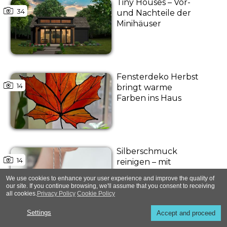
Tiny Houses – Vor-
34
und Nachteile der
Minihäuser
Fensterdeko Herbst
14
bringt warme
Farben ins Haus
Silberschmuck
14
reinigen – mit
einfachen
We use cookies to enhance your user experience and improve the quality of
Hausmitteln klappt
our site. If you continue browsing, we'll assume that you consent to receiving
es!
all cookies.
Privacy Policy
Cookie Policy
Settings
Accept and proceed