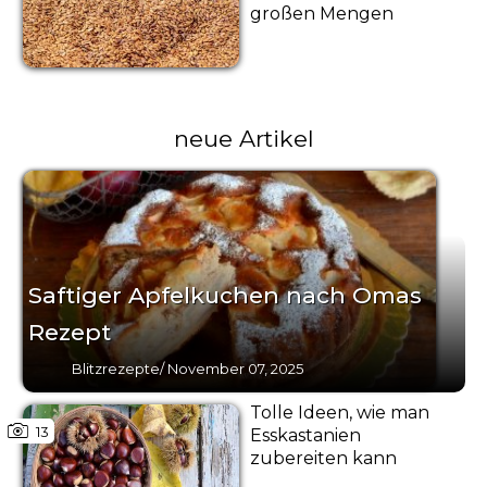
großen Mengen
neue Artikel
Saftiger Apfelkuchen nach Omas
Rezept
Blitzrezepte
/
November 07, 2025
Tolle Ideen, wie man
13
Esskastanien
zubereiten kann