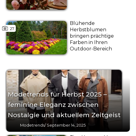
Blühende
27
Herbstblumen
bringen prächtige
Farben in Ihren
Outdoor-Bereich
Modetrends für Herbst 2025 –
feminine Eleganz zwischen
Nostalgie und aktuellem Zeitgeist
Modetrends
/
September 14, 2025