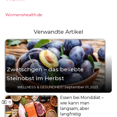
Womenshealth.de
Verwandte Artikel
Zwetschgen – das beliebte
Steinobst im Herbst
WELLNESS & GESUNDHEIT
/
September 01, 2025
Essen bei Monddiät –
11
wie kann man
langsam, aber
langfristig