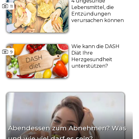
4 ungesunde
11
Lebensmittel, die
Entzündungen
verursachen können
Wie kann die DASH
9
Diät Ihre
Herzgesundheit
unterstützen?
Abendessen zum Abnehmen? Was
und wie viel darf es sein?