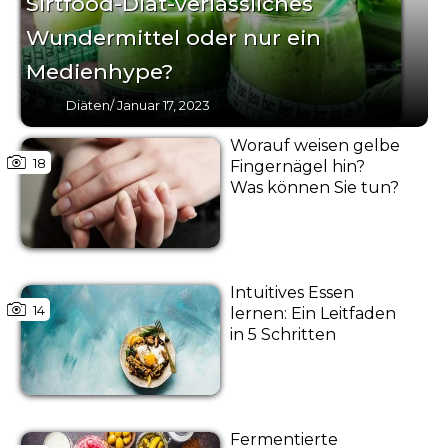
Sirtfood-Diät-verlässliches
Wundermittel oder nur ein
Medienhype?
Diäten
/
Januar 17, 2023
Worauf weisen gelbe
18
Fingernägel hin?
Was können Sie tun?
Intuitives Essen
14
lernen: Ein Leitfaden
in 5 Schritten
Fermentierte