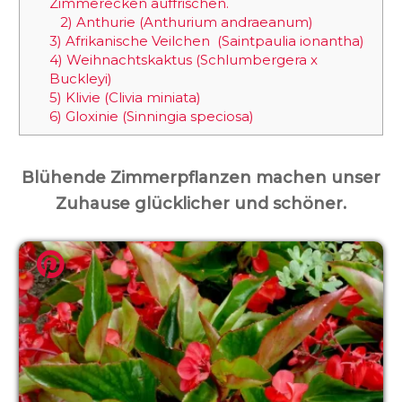
Zimmerecken auffrischen.
2) Anthurie (Anthurium andraeanum)
3) Afrikanische Veilchen (Saintpaulia ionantha)
4) Weihnachtskaktus (Schlumbergera x
Buckleyi)
5) Klivie (Clivia miniata)
6) Gloxinie (Sinningia speciosa)
Blühende Zimmerpflanzen machen unser
Zuhause glücklicher und schöner.