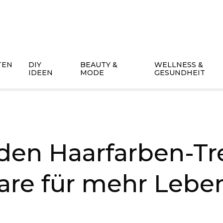
TEN
DIY
BEAUTY &
WELLNESS &
IDEEN
MODE
GESUNDHEIT
den Haarfarben-T
are für mehr Lebe